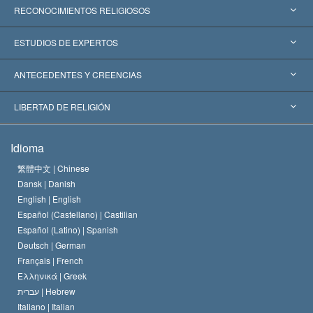
RECONOCIMIENTOS RELIGIOSOS
Estados Unidos
ESTUDIOS DE EXPERTOS
Reconocimientos Mundiales
Informes de Expertos por Categoría
ANTECEDENTES Y CREENCIAS
Decisiones Históricas
Destacados Expertos Mundiales
L. Ronald Hubbard
LIBERTAD DE RELIGIÓN
Las Metas de Scientology
¿Qué Es la Libertad de Religión?
Idioma
El Credo de la Iglesia de Scientology
Estándares de los Derechos Humanos Internacionales
繁體中文 |
Chinese
Dansk |
Danish
El Código de un Scientologist
Proclamación sobre la Religión
English |
English
Español (Castellano) |
Castilian
David Miscavige
Español (Latino) |
Spanish
Deutsch |
German
Français |
French
Ελληνικά |
Greek
עברית |
Hebrew
Italiano |
Italian