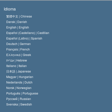
Las Metas de Scientology
¿Qué Es la Libertad de Religión?
Idioma
El Credo de la Iglesia de Scientology
Estándares de los Derechos Humanos Internacionales
繁體中文 |
Chinese
Dansk |
Danish
El Código de un Scientologist
Proclamación sobre la Religión
English |
English
Español (Castellano) |
Castilian
David Miscavige
Español (Latino) |
Spanish
Deutsch |
German
Français |
French
Ελληνικά |
Greek
עברית |
Hebrew
Italiano |
Italian
日本語 |
Japanese
Magyar |
Hungarian
Nederlands |
Dutch
Norsk |
Norwegian
Português |
Portuguese
Русский |
Russian
Svenska |
Swedish