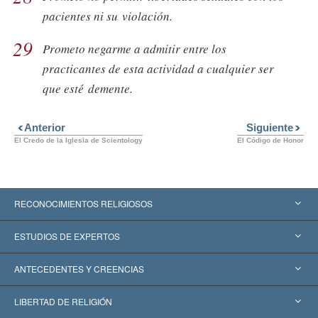
pacientes ni su violación.
29
Prometo negarme a admitir entre los
practicantes de esta actividad a cualquier ser
que esté demente.
Anterior
Siguiente
El Credo de la Iglesia de Scientology
El Código de Honor
RECONOCIMIENTOS RELIGIOSOS
Estados Unidos
ESTUDIOS DE EXPERTOS
Reconocimientos Mundiales
Informes de Expertos por Categoría
ANTECEDENTES Y CREENCIAS
Decisiones Históricas
Destacados Expertos Mundiales
L. Ronald Hubbard
LIBERTAD DE RELIGIÓN