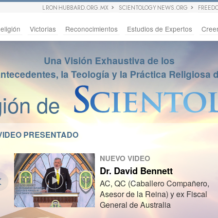
L RON HUBBARD.ORG.MX
SCIENTOLOGY NEWS.ORG
FREED
eligión
Victorias
Reconocimientos
Estudios de Expertos
Cree
Una Visión Exhaustiva de los
ntecedentes, la Teología y la Práctica Religiosa 
gión de
VIDEO PRESENTADO
NUEVO VIDEO
Dr. David Bennett
AC, QC (Caballero Compañero,
Asesor de la Reina) y ex Fiscal
General de Australia