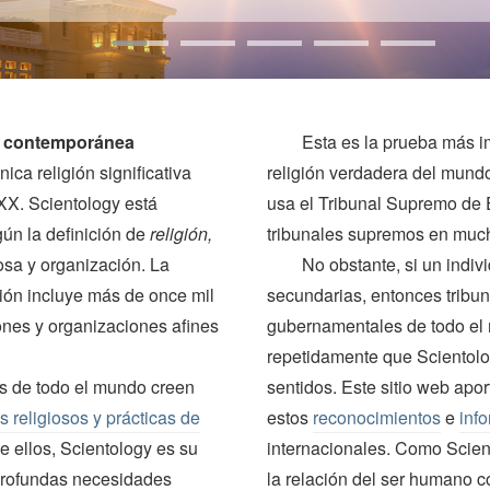
ón contemporánea
Esta es la prueba más i
nica religión significativa
religión verdadera del mund
XX. Scientology está
usa el Tribunal Supremo de 
ún la definición de
religión,
tribunales supremos en much
iosa y organización. La
No obstante, si un indiv
gión incluye más de once mil
secundarias, entonces tribun
ones y organizaciones afines
gubernamentales de todo el
repetidamente que Scientolo
ts de todo el mundo creen
sentidos. Este sitio web apo
s religiosos y prácticas de
estos
reconocimientos
e
inf
e ellos, Scientology es su
internacionales. Como Sciento
 profundas necesidades
la relación del ser humano co