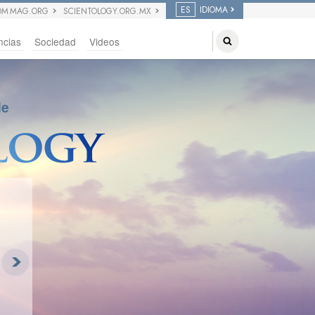
ES
IDIOMA
OM MAG.ORG
SCIENTOLOGY.ORG.MX
ncias
Sociedad
Videos
de
NUEVO VIDEO
Rabí
Profesor Adjunto, Relig
Comparada