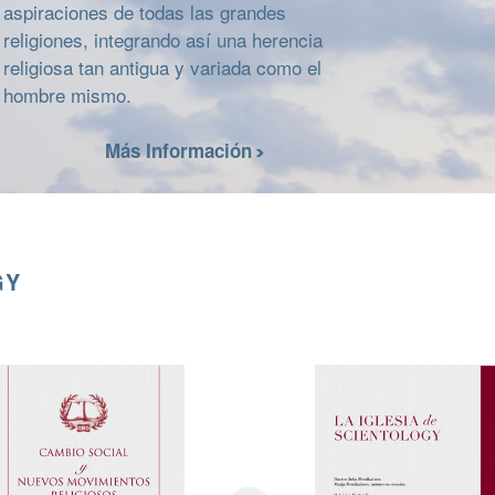
aspiraciones de todas las grandes
religiones, integrando así una herencia
religiosa tan antigua y variada como el
hombre mismo.
Más Información
GY