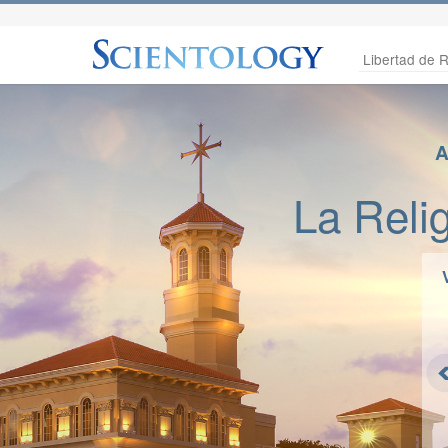
Libertad de R
A
La Reli
NUEVO VIDEO
Profesor Emérito Rimon
Kasher
Profesor de Estudios Bíblicos
Universidad de Bar-Ilan