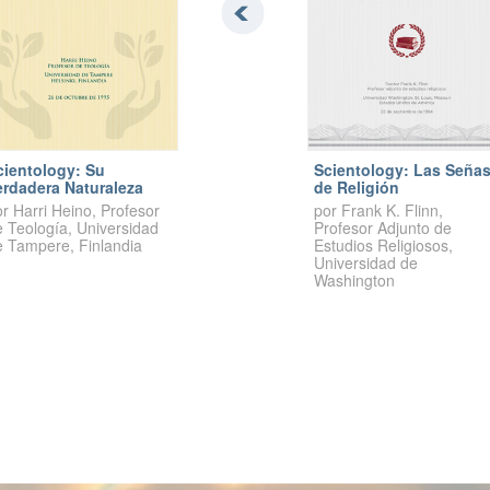
cientology: Su
Scientology: Las Seña
erdadera Naturaleza
de Religión
r Harri Heino, Profesor
por Frank K. Flinn,
e Teología, Universidad
Profesor Adjunto de
e Tampere, Finlandia
Estudios Religiosos,
Universidad de
Washington