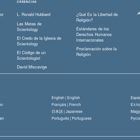
CREENCIAS
or
L. Ronald Hubbard
¿Qué Es la Libertad de
Religión?
Las Metas de
Estándares de los
Scientology
Derechos Humanos
El Credo de la Iglesia de
Internacionales
Scientology
Proclamación sobre la
El Código de un
Religión
Scientologist
David Miscavige
English |
English
Españ
an
Français |
French
Ελλη
日本語 |
Japanese
Magy
an
Português |
Portuguese
Русск