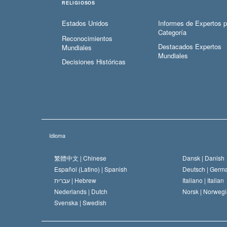
RELIGIOSOS
Estados Unidos
Informes de Expertos p
Categoría
Reconocimientos
Destacados Expertos
Mundiales
Mundiales
Decisiones Históricas
Idioma
繁體中文 |
Chinese
Dansk |
Danish
Español (Latino) |
Spanish
Deutsch |
Germ
עברית |
Hebrew
Italiano |
Italian
Nederlands |
Dutch
Norsk |
Norwegi
Svenska |
Swedish