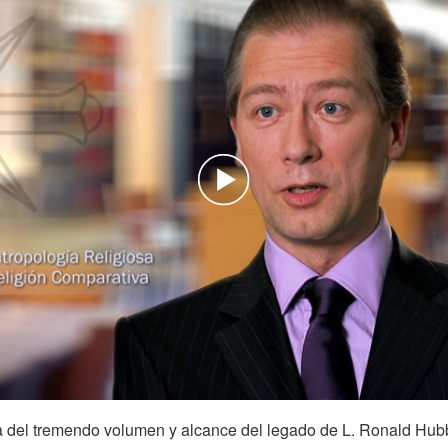
Play
Video
a del tremendo volumen y alcance del legado de L. Ronald Hubba