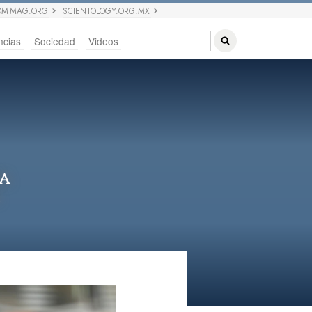
OM MAG.ORG
SCIENTOLOGY.ORG.MX
ncias
Sociedad
Videos
a