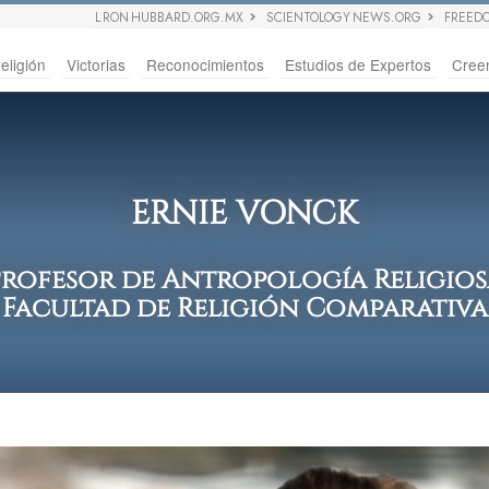
L RON HUBBARD.ORG.MX
SCIENTOLOGY NEWS.ORG
FREED
eligión
Victorias
Reconocimientos
Estudios de Expertos
Cree
ERNIE VONCK
Profesor de Antropología Religios
Facultad de Religión Comparativa