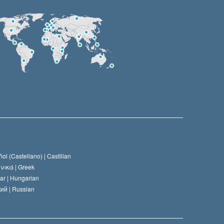
ol (Castellano) |
Castilian
νικά |
Greek
ar |
Hungarian
ий |
Russian