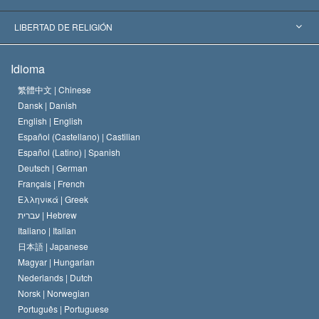
Decisiones Históricas
Destacados Expertos Mundiales
L. Ronald Hubbard
LIBERTAD DE RELIGIÓN
Las Metas de Scientology
¿Qué Es la Libertad de Religión?
Idioma
El Credo de la Iglesia de Scientology
Estándares de los Derechos Humanos Internacionales
繁體中文 |
Chinese
Dansk |
Danish
El Código de un Scientologist
Proclamación sobre la Religión
English |
English
Español (Castellano) |
Castilian
David Miscavige
Español (Latino) |
Spanish
Deutsch |
German
Français |
French
Ελληνικά |
Greek
עברית |
Hebrew
Italiano |
Italian
日本語 |
Japanese
Magyar |
Hungarian
Nederlands |
Dutch
Norsk |
Norwegian
Português |
Portuguese