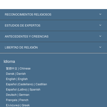
RECONOCIMIENTOS RELIGIOSOS
Estados Unidos
ESTUDIOS DE EXPERTOS
Reconocimientos Mundiales
Informes de Expertos por Categoría
ANTECEDENTES Y CREENCIAS
Decisiones Históricas
Destacados Expertos Mundiales
L. Ronald Hubbard
LIBERTAD DE RELIGIÓN
Las Metas de Scientology
¿Qué Es la Libertad de Religión?
Idioma
El Credo de la Iglesia de Scientology
Estándares de los Derechos Humanos Internacionales
繁體中文 |
Chinese
Dansk |
Danish
El Código de un Scientologist
Proclamación sobre la Religión
English |
English
Español (Castellano) |
Castilian
David Miscavige
Español (Latino) |
Spanish
Deutsch |
German
Français |
French
Ελληνικά |
Greek