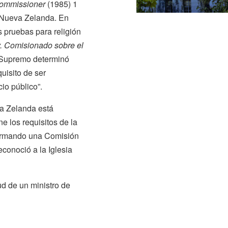
Commissioner
(1985) 1
e Nueva Zelanda. En
 pruebas para religión
v. Comisionado sobre el
l Supremo determinó
quisito de ser
cio público”.
va Zelanda está
e los requisitos de la
formando una Comisión
conoció a la Iglesia
ud de un ministro de