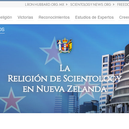
L RON HUBBARD.ORG.MX
SCIENTOLOGY NEWS.ORG
FREED
eligión
Victorias
Reconocimientos
Estudios de Expertos
Cree
OS
La
Religión de Scientology
en Nueva Zelanda