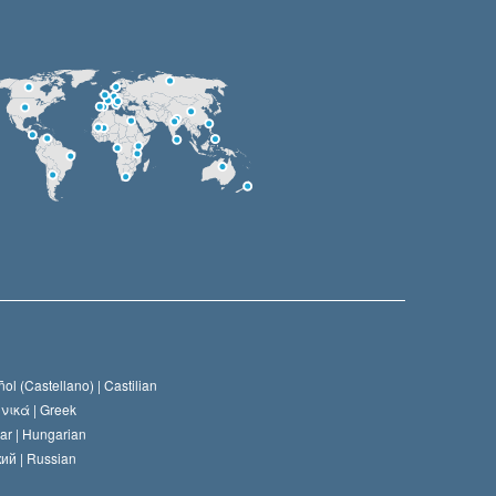
ol (Castellano) |
Castilian
νικά |
Greek
ar |
Hungarian
ий |
Russian