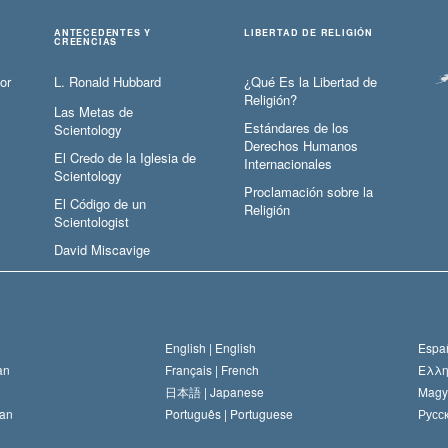
ANTECEDENTES Y
LIBERTAD DE RELIGIÓN
CREENCIAS
or
L. Ronald Hubbard
¿Qué Es la Libertad de
Religión?
Las Metas de
Estándares de los
Scientology
Derechos Humanos
El Credo de la Iglesia de
Internacionales
Scientology
Proclamación sobre la
El Código de un
Religión
Scientologist
David Miscavige
English |
English
Españ
an
Français |
French
Ελλη
日本語 |
Japanese
Magy
an
Português |
Portuguese
Русск