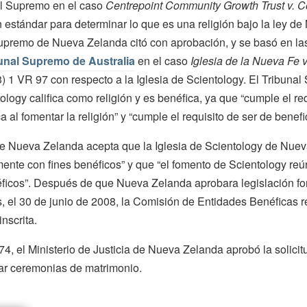
al Supremo en el caso
Centrepoint Community Growth Trust v. 
estándar para determinar lo que es una religión bajo la ley d
Supremo de Nueva Zelanda citó con aprobación, y se basó en las
unal Supremo de Australia
en el caso
Iglesia de la Nueva Fe 
) 1 VR 97 con respecto a la Iglesia de Scientology. El Tribuna
ology califica como religión y es benéfica, ya que “cumple el re
al fomentar la religión” y “cumple el requisito de ser de benefi
de Nueva Zelanda acepta que la Iglesia de Scientology de Nue
ente con fines benéficos” y que “el fomento de Scientology reún
néficos”. Después de que Nueva Zelanda aprobara legislación 
 el 30 de junio de 2008, la Comisión de Entidades Benéficas re
nscrita.
4, el Ministerio de Justicia de Nueva Zelanda aprobó la solicit
zar ceremonias de matrimonio.