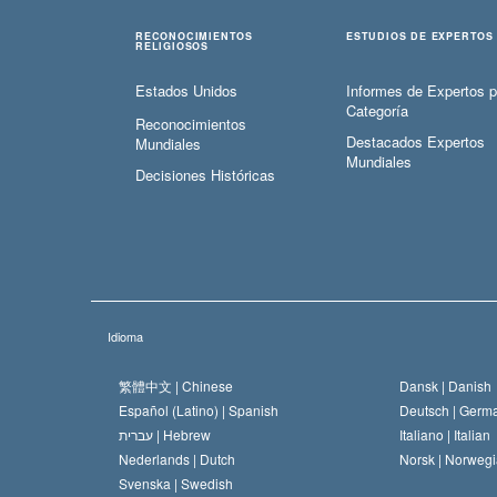
RECONOCIMIENTOS
ESTUDIOS DE EXPERTOS
RELIGIOSOS
Estados Unidos
Informes de Expertos p
Categoría
Reconocimientos
Destacados Expertos
Mundiales
Mundiales
Decisiones Históricas
Idioma
繁體中文 |
Chinese
Dansk |
Danish
Español (Latino) |
Spanish
Deutsch |
Germ
עברית |
Hebrew
Italiano |
Italian
Nederlands |
Dutch
Norsk |
Norwegi
Svenska |
Swedish