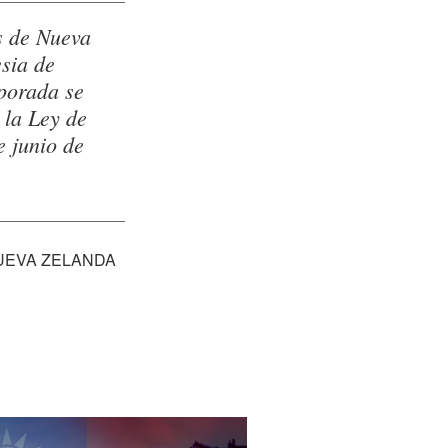
s de Nueva
esia de
porada se
 la Ley de
e junio de
UEVA ZELANDA