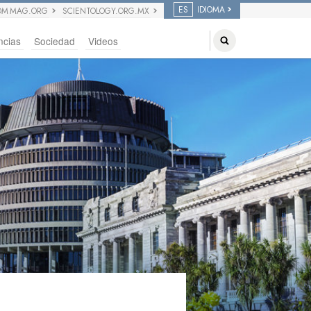
ES
IDIOMA
OM MAG.ORG
SCIENTOLOGY.ORG.MX
ncias
Sociedad
Videos