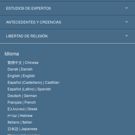
Estados Unidos
ESTUDIOS DE EXPERTOS
Reconocimientos Mundiales
Informes de Expertos por Categoría
ANTECEDENTES Y CREENCIAS
Decisiones Históricas
Destacados Expertos Mundiales
L. Ronald Hubbard
LIBERTAD DE RELIGIÓN
Las Metas de Scientology
¿Qué Es la Libertad de Religión?
Idioma
El Credo de la Iglesia de Scientology
Estándares de los Derechos Humanos Internacionales
繁體中文 |
Chinese
Dansk |
Danish
El Código de un Scientologist
Proclamación sobre la Religión
English |
English
Español (Castellano) |
Castilian
David Miscavige
Español (Latino) |
Spanish
Deutsch |
German
Français |
French
Ελληνικά |
Greek
עברית |
Hebrew
Italiano |
Italian
日本語 |
Japanese