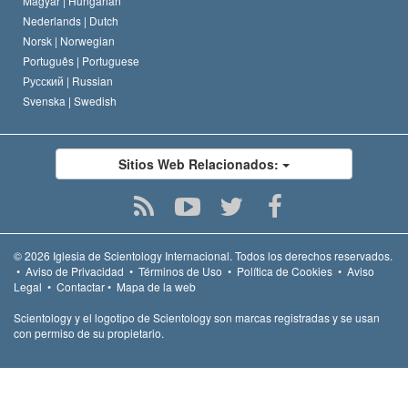
Magyar |
Hungarian
Nederlands |
Dutch
Norsk |
Norwegian
Português |
Portuguese
Русский |
Russian
Svenska |
Swedish
Sitios Web Relacionados:
© 2026
Iglesia de Scientology Internacional.
Todos los derechos reservados.
•
Aviso de Privacidad
•
Términos de Uso
•
Política de Cookies
•
Aviso
Legal
•
Contactar
•
Mapa de la web
Scientology y el logotipo de Scientology son marcas registradas y se usan
con permiso de su propietario.