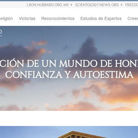
L RON HUBBARD.ORG.MX
SCIENTOLOGY NEWS.ORG
FREED
eligión
Victorias
Reconocimientos
Estudios de Expertos
Cree
D
ACIÓN DE UN MUNDO DE HONE
CONFIANZA Y AUTOESTIMA