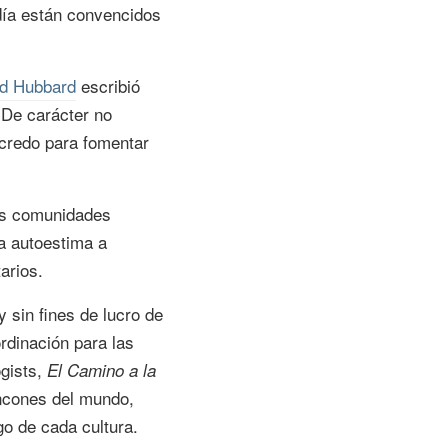
 día están convencidos
ld Hubbard
escribió
De carácter no
 credo para fomentar
las comunidades
la autoestima a
arios.
y sin fines de lucro de
rdinación para las
ogists,
El Camino a la
incones del mundo,
go de cada cultura.