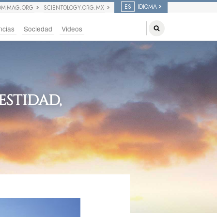
ES
IDIOMA
OM MAG.ORG
SCIENTOLOGY.ORG.MX
ncias
Sociedad
Videos
STIDAD,