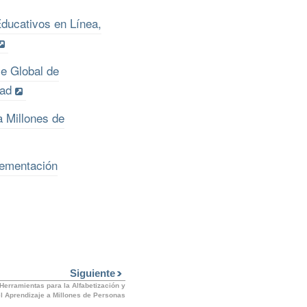
ducativos en Línea,
je Global de
dad
a Millones de
lementación
Siguiente
Herramientas para la Alfabetización y
el Aprendizaje a Millones de Personas