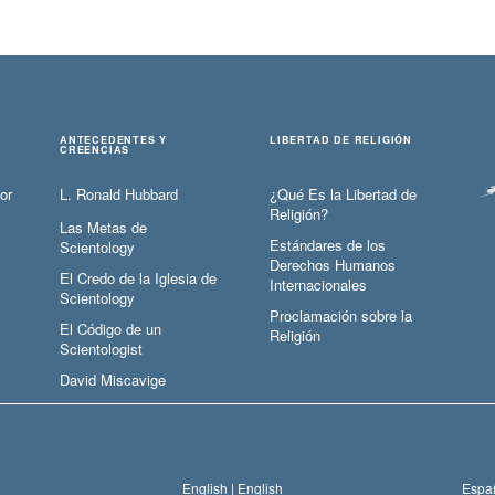
ANTECEDENTES Y
LIBERTAD DE RELIGIÓN
CREENCIAS
or
L. Ronald Hubbard
¿Qué Es la Libertad de
Religión?
Las Metas de
Estándares de los
Scientology
Derechos Humanos
El Credo de la Iglesia de
Internacionales
Scientology
Proclamación sobre la
El Código de un
Religión
Scientologist
David Miscavige
English |
English
Españ