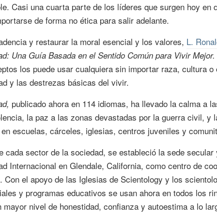
ble. Casi una cuarta parte de los líderes que surgen hoy en
portarse de forma no ética para salir adelante.
adencia y restaurar la moral esencial y los valores,
L. Rona
dad: Una Guía Basada en el Sentido Común para Vivir Mejor.
eptos los puede usar cualquiera sin importar raza, cultura o
ad y las destrezas básicas del vivir.
publicado ahora en 114 idiomas, ha llevado la calma a 
ad,
lencia, la paz a las zonas devastadas por la guerra civil, y 
en escuelas, cárceles, iglesias, centros juveniles y comunit
e cada sector de la sociedad, se estableció la sede secular 
ad Internacional en Glendale, California, como centro de coo
 Con el apoyo de las Iglesias de Scientology y los scientol
ales y programas educativos se usan ahora en todos los r
 mayor nivel de honestidad, confianza y autoestima a lo lar