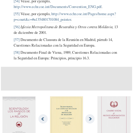
[54]
Véase, por ejemplo,
http://www.echr.coe.int/Documents/Convention_ENG.pdf
.
[55]
Véase, por ejemplo,
http://www.echr.coe.int/Pages/home.aspx?
p=court&c=#n1354801701084_pointer
.
[56]
Iglesia Metropolitana de Besarabia y Otros contra Moldavia,
13
de diciembre de 2001.
[57]
Documento de Clausura de la Reunión en Madrid, párrafo 14,
Cuestiones Relacionadas con la Seguridad en Europa.
[58]
Documento Final de Viena, 1989, Cuestiones Relacionadas con
la Seguridad en Europa: Principios, principio 16.3.