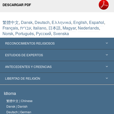
DESCARGAR PDF
繁體中文
,
Dansk
,
Deutsch
,
Ελληνικά
,
English
,
Español
,
Français
,
עברית
,
Italiano
,
日本語
,
Magyar
,
Nederlands
,
Norsk
,
Português
,
Русский
,
Svenska
RECONOCIMIENTOS RELIGIOSOS
Estados Unidos
ESTUDIOS DE EXPERTOS
Reconocimientos Mundiales
Informes de Expertos por Categoría
ANTECEDENTES Y CREENCIAS
Decisiones Históricas
Destacados Expertos Mundiales
L. Ronald Hubbard
LIBERTAD DE RELIGIÓN
Las Metas de Scientology
¿Qué Es la Libertad de Religión?
Idioma
El Credo de la Iglesia de Scientology
Estándares de los Derechos Humanos Internacionales
繁體中文 |
Chinese
Dansk |
Danish
El Código de un Scientologist
Proclamación sobre la Religión
Deutsch |
German