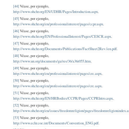
[44]
Véase, por ejemplo,
http://www.ohchr.org/EN/UDHR/Pages/Introduction.aspx
.
[45]
Véase, por ejemplo,
http://www.ohchr.org/en/professionalinterest/pages/ccpr.aspx
.
[46]
Véase, por ejemplo,
http://www.ohchr.org/EN/ProfessionalInterest/Pages/CESCR.aspx
.
[47]
Véase, por ejemplo,
http://www.ohchr.org/Documents/Publications/FactSheet2Rev.1en.pdf
.
[48]
Véase, por ejemplo,
http://www.un.org/documents/ga/res/36/a36r055.htm
.
[49]
Véase, por ejemplo,
http://www.ohchr.org/en/professionalinterest/pages/crc.aspx
.
[50]
Véase, por ejemplo,
http://www.ohchr.org/en/professionalinterest/pages/crc.aspx
.
[51]
Véase, por ejemplo,
http://www.ohchr.org/EN/HRBodies/CCPR/Pages/CCPRIntro.aspx
.
[52]
Véase, por ejemplo,
http://www.ohchr.org/en/issues/freedomreligion/pages/freedomreligionindex.a
[53]
Véase, por ejemplo,
http://www.echr.coe.int/Documents/Convention_ENG.pdf
.