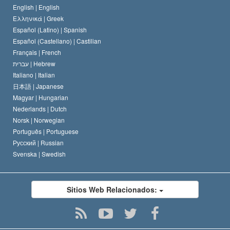
English |
English
David Miscavige
Ελληνικά |
Greek
Español (Latino) |
Spanish
Español (Castellano) |
Castilian
Français |
French
עברית |
Hebrew
Italiano |
Italian
日本語 |
Japanese
Magyar |
Hungarian
Nederlands |
Dutch
Norsk |
Norwegian
Português |
Portuguese
Русский |
Russian
Svenska |
Swedish
Sitios Web Relacionados: