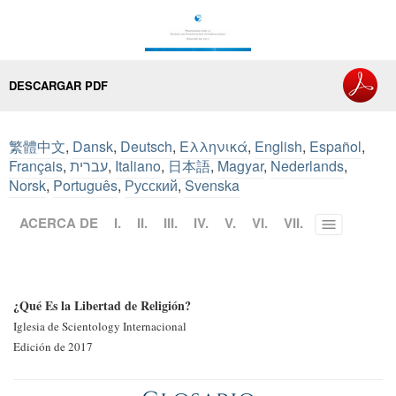
DESCARGAR PDF
繁體中文
,
Dansk
,
Deutsch
,
Ελληνικά
,
English
,
Español
,
Français
,
עברית
,
Italiano
,
日本語
,
Magyar
,
Nederlands
,
Norsk
,
Português
,
Русский
,
Svenska
ACERCA DE
I.
II.
III.
IV.
V.
VI.
VII.
Toggle
menu
¿Qué Es la Libertad de Religión?
Iglesia de Scientology Internacional
Edición de 2017